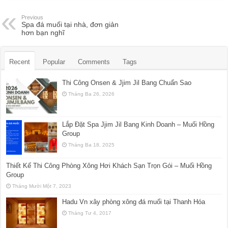
Previous
Spa đá muối tại nhà, đơn giản
hơn bạn nghĩ
Recent
Popular
Comments
Tags
Thi Công Onsen & Jjim Jil Bang Chuẩn Sao
Tháng Ba 26, 2026
Lắp Đặt Spa Jjim Jil Bang Kinh Doanh – Muối Hồng
Group
Tháng Ba 18, 2025
Thiết Kế Thi Công Phòng Xông Hơi Khách Sạn Trọn Gói – Muối Hồng
Group
Tháng Mười Một 7, 2023
Hadu Vn xây phòng xông đá muối tại Thanh Hóa
Tháng Tư 4, 2017