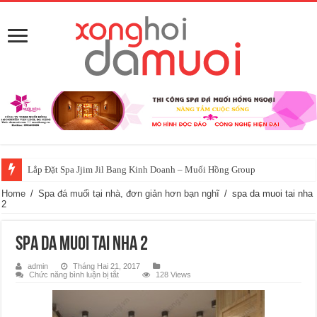
Lắp Đặt Spa Jjim Jil Bang Kinh Doanh – Muối Hồng Group
Home
/
Spa đá muối tại nhà, đơn giản hơn bạn nghĩ
/
spa da muoi tai nha
2
spa da muoi tai nha 2
admin
Tháng Hai 21, 2017
ở
Chức năng bình luận bị tắt
128 Views
spa
da
muoi
tai
nha