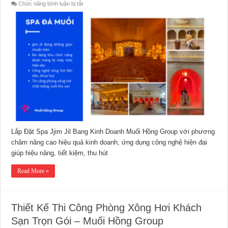
ở
Chức năng bình luận bị tắt
Lắp
Đặt
Spa
Jjim
Jil
Bang
Kinh
Doanh
–
Muối
Hồng
Group
Lắp Đặt Spa Jjim Jil Bang Kinh Doanh Muối Hồng Group với phương
châm nâng cao hiệu quả kinh doanh, ứng dụng công nghệ hiện đại
giúp hiệu năng, tiết kiệm, thu hút
Read More »
Thiết Kế Thi Công Phòng Xông Hơi Khách
Sạn Trọn Gói – Muối Hồng Group