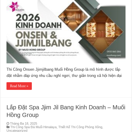
Công
Onsen
&
Jjim
Jil
Bang
Chuẩn
Sao
Thi Công Onsen Jjimjilbang Muối Hồng Group là mô hình được lắp
đặt nhằm đáp ứng nhu cầu nghỉ ngơi, thư giãn trong xã hội hiện đại
Read More »
Lắp Đặt Spa Jjim Jil Bang Kinh Doanh – Muối
Hồng Group
Tháng Ba 18, 2025
Thi Công Spa Đá Muối Himalaya
,
Thiết Kế Thi Công Phòng Xông
,
Uncategorized