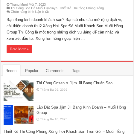
Tháng Mười Một 7, 2023
Thi Công Spa Đá Muối Himalaya
,
Thiết Kế Thi Công Phòng Xông
ở
Chức năng bình luận bị tắt
Thiết
Kế
Bạn đang kinh doanh khách sạn? Bạn có nhu cầu mở rộng dịch vụ
Thi
cải thiện doanh thu? Xông Hơi Spa Đá Muối Khách Sạn Muối Hồng
Công
Phòng
Group Thi Công là một trong những dịch vụ đáng để cân nhắc và
Xông
Hơi
xem xét đầu tư. Xông hơi hồng ngoại hiện …
Khách
Sạn
Trọn
Read More »
Gói
–
Muối
Hồng
Group
Recent
Popular
Comments
Tags
Thi Công Onsen & Jjim Jil Bang Chuẩn Sao
Tháng Ba 26, 2026
Lắp Đặt Spa Jjim Jil Bang Kinh Doanh – Muối Hồng
Group
Tháng Ba 18, 2025
Thiết Kế Thi Công Phòng Xông Hơi Khách Sạn Trọn Gói – Muối Hồng