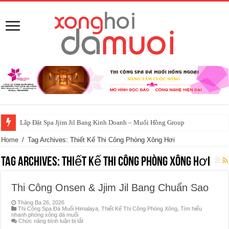
Lắp Đặt Spa Jjim Jil Bang Kinh Doanh – Muối Hồng Group
Home
/
Tag Archives: Thiết Kế Thi Công Phòng Xông Hơi
Tag Archives:
Thiết Kế Thi Công Phòng Xông Hơi
Thi Công Onsen & Jjim Jil Bang Chuẩn Sao
Tháng Ba 26, 2026
Thi Công Spa Đá Muối Himalaya
,
Thiết Kế Thi Công Phòng Xông
,
Tìm hiểu
nhanh phòng xông đá muối
ở
Chức năng bình luận bị tắt
Thi