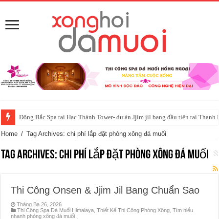
Đông Bắc Spa tại Hạc Thành Tower- dự án Jjim jil bang đầu tiên tại Thanh
Đến với gia đình Spa đá muối
Home
/
Tag Archives: chi phí lắp đặt phòng xông đá muối
Tag Archives:
chi phí lắp đặt phòng xông đá muối
Thi Công Onsen & Jjim Jil Bang Chuẩn Sao
Tháng Ba 26, 2026
Thi Công Spa Đá Muối Himalaya
,
Thiết Kế Thi Công Phòng Xông
,
Tìm hiểu
nhanh phòng xông đá muối