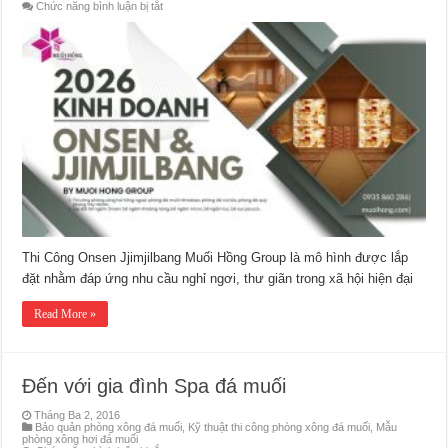
ở
Chức năng bình luận bị tắt
Thi
Công
Onsen
&
Jjim
Jil
Bang
Chuẩn
Sao
Thi Công Onsen Jjimjilbang Muối Hồng Group là mô hình được lắp
đặt nhằm đáp ứng nhu cầu nghỉ ngơi, thư giãn trong xã hội hiện đại
Read More »
Đến với gia đình Spa đá muối
Tháng Ba 2, 2016
Bảo quản phòng xông đá muối
,
Kỹ thuật thi công phòng xông đá muối
,
Mẫu
phòng xông hơi đá muối