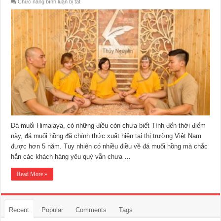
ở
Chức năng bình luận bị tắt
Đến
với
gia
đình
Spa
đá
muối
Đá muối Himalaya, có những điều còn chưa biết Tính đến thời điểm
này, đá muối hồng đã chính thức xuất hiện tại thị trường Việt Nam
được hơn 5 năm. Tuy nhiên có nhiều điều về đá muối hồng mà chắc
hẳn các khách hàng yêu quý vẫn chưa …
Read More »
Recent
Popular
Comments
Tags