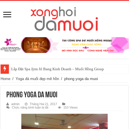
Lắp Đặt Spa Jjim Jil Bang Kinh Doanh – Muối Hồng Group
Home
/
Yoga đá muối đẹp mê hồn
/
phong yoga da muoi
phong yoga da muoi
admin
Tháng Hai 21, 2017
ở
Chức năng bình luận bị tắt
153 Views
phong
yoga
da
muoi