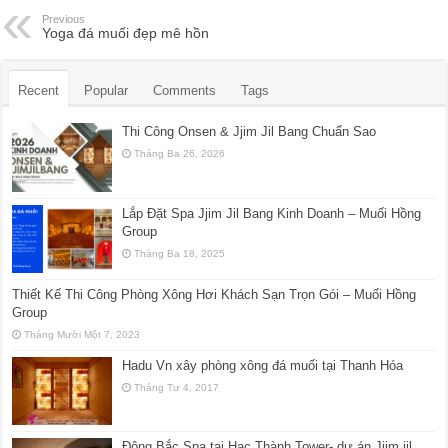
Previous
Yoga đá muối đẹp mê hồn
Recent
Popular
Comments
Tags
Thi Công Onsen & Jjim Jil Bang Chuẩn Sao
Tháng Ba 26, 2026
Lắp Đặt Spa Jjim Jil Bang Kinh Doanh – Muối Hồng
Group
Tháng Ba 18, 2025
Thiết Kế Thi Công Phòng Xông Hơi Khách Sạn Trọn Gói – Muối Hồng
Group
Tháng Mười Một 7, 2023
Hadu Vn xây phòng xông đá muối tại Thanh Hóa
Tháng Tư 4, 2017
Đông Bắc Spa tại Hạc Thành Tower- dự án Jjim jil