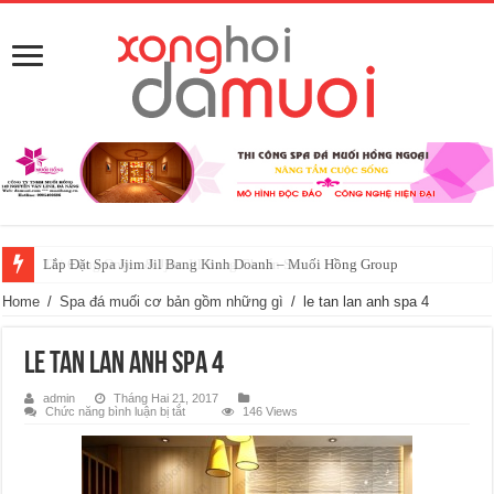
Lắp Đặt Spa Jjim Jil Bang Kinh Doanh – Muối Hồng Group
Home
/
Spa đá muối cơ bản gồm những gì
/
le tan lan anh spa 4
le tan lan anh spa 4
admin
Tháng Hai 21, 2017
ở
Chức năng bình luận bị tắt
146 Views
le
tan
lan
anh
spa
4