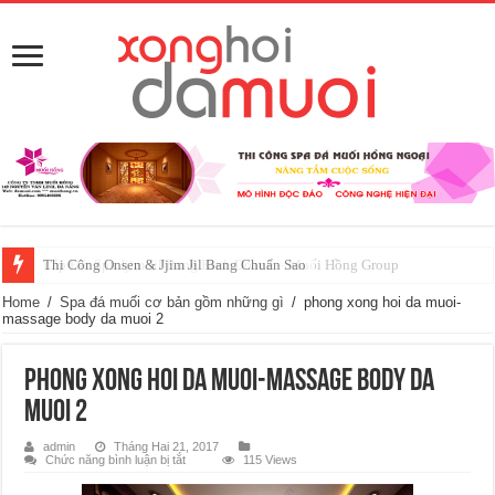
Thi Công Onsen & Jjim Jil Bang Chuẩn Sao
Lắp Đặt Spa Jjim Jil Bang Kinh Doanh – Muối Hồng Group
Home
/
Spa đá muối cơ bản gồm những gì
/
phong xong hoi da muoi-
massage body da muoi 2
phong xong hoi da muoi-massage body da
muoi 2
admin
Tháng Hai 21, 2017
ở
Chức năng bình luận bị tắt
115 Views
phong
xong