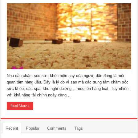
Tôi
muốn
Phòng
xông
đá
muối
gia
đình
Nhu cầu chăm sóc sức khỏe hiện nay của người dân đang là mối
quan tâm hàng đầu. Đây là lý do vì sao mà các trung tâm chăm sóc
sức khỏe, các spa, khu nghĩ dưỡng… mọc lên hàng loạt. Tuy nhiên,
với khả năng tài chính ngày càng …
Read More »
Recent
Popular
Comments
Tags