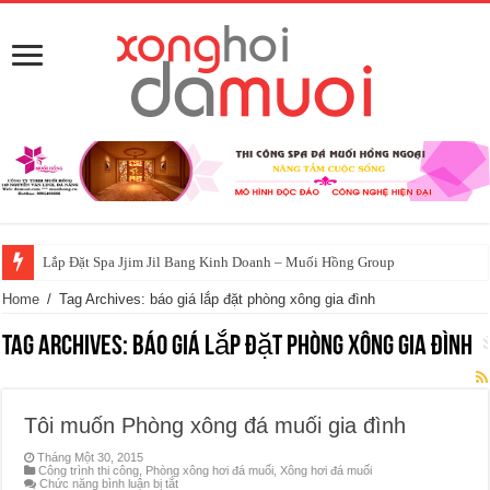
Lắp Đặt Spa Jjim Jil Bang Kinh Doanh – Muối Hồng Group
Home
/
Tag Archives: báo giá lắp đặt phòng xông gia đình
Tag Archives:
báo giá lắp đặt phòng xông gia đình
Tôi muốn Phòng xông đá muối gia đình
Tháng Một 30, 2015
Công trình thi công
,
Phòng xông hơi đá muối
,
Xông hơi đá muối
ở
Chức năng bình luận bị tắt