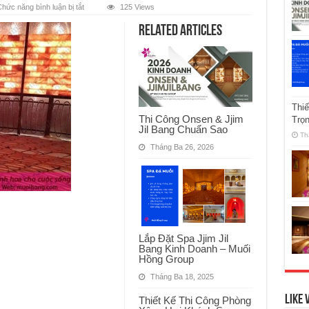
ở
hức năng bình luận bị tắt
125 Views
thi
cong
Related Articles
phong
xong
da
muoi
hong
ngoai
Thi
Thi Công Onsen & Jjim
Trọ
Jil Bang Chuẩn Sao
Th
Tháng Ba 26, 2026
Lắp Đặt Spa Jjim Jil
Bang Kinh Doanh – Muối
Hồng Group
Tháng Ba 18, 2025
Like 
Thiết Kế Thi Công Phòng