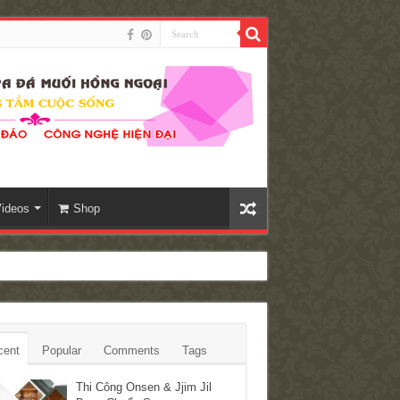
ideos
Shop
cent
Popular
Comments
Tags
Thi Công Onsen & Jjim Jil