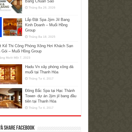
Bang Chuẩn Sao
Tháng Ba 26, 2026
Lắp Đặt Spa Jjim Jil Bang
Kinh Doanh – Muối Hồng
Group
Tháng Ba 18, 2025
ết Kế Thi Công Phòng Xông Hơi Khách Sạn
n Gói – Muối Hồng Group
áng Mười Một 7, 2023
Hadu Vn xây phòng xông đá
muối tại Thanh Hóa
Tháng Tư 4, 2017
Đông Bắc Spa tại Hạc Thành
Tower- dự án Jjim jil bang đầu
tiên tại Thanh Hóa
Tháng Tư 4, 2017
và Share Facebook