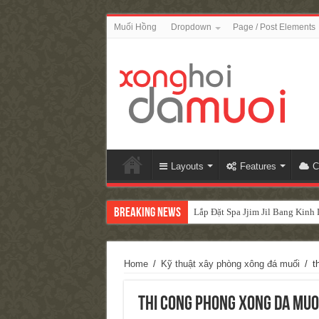
Muối Hồng
Dropdown
Page / Post Elements
Layouts
Features
C
Breaking News
Lắp Đặt Spa Jjim Jil Bang Kin
Home
/
Kỹ thuật xây phòng xông đá muối
/
t
thi cong phong xong da muo