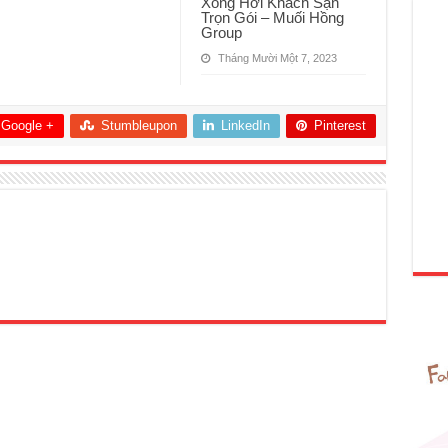
Xông Hơi Khách Sạn
Trọn Gói – Muối Hồng
Group
Tháng Mười Một 7, 2023
Google +
Stumbleupon
LinkedIn
Pinterest