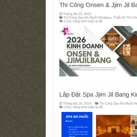
Thi Công Onsen & Jjim Jil 
Tháng Ba 26, 2026
Thi Công Spa Đá Muối Himalaya
,
Thiết Kế Thi C
ở
Chức năng bình luận bị tắt
Thi
Công
Onsen
&
Jjim
Jil
Bang
Chuẩn
Sao
Lắp Đặt Spa Jjim Jil Bang 
Tháng Ba 18, 2025
Thi Công Spa Đá Muối H
ở
Chức năng bình luận bị tắt
Lắp
Đặt
Spa
Jjim
Jil
Bang
Kinh
Doanh