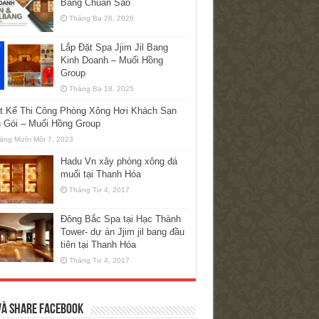
Bang Chuẩn Sao
Tháng Ba 26, 2026
Lắp Đặt Spa Jjim Jil Bang
Kinh Doanh – Muối Hồng
Group
Tháng Ba 18, 2025
ết Kế Thi Công Phòng Xông Hơi Khách Sạn
n Gói – Muối Hồng Group
áng Mười Một 7, 2023
Hadu Vn xây phòng xông đá
muối tại Thanh Hóa
Tháng Tư 4, 2017
Đông Bắc Spa tại Hạc Thành
Tower- dự án Jjim jil bang đầu
tiên tại Thanh Hóa
Tháng Tư 4, 2017
và Share Facebook