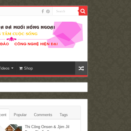
ideos
Shop
cent
Popular
Comments
Tags
Thi Công Onsen & Jjim Jil