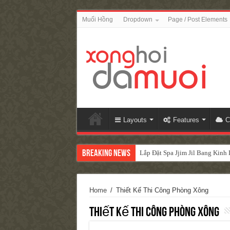
Muối Hồng
Dropdown
Page / Post Elements
Layouts
Features
C
Breaking News
Lắp Đặt Spa Jjim Jil Bang Kin
Home
/
Thiết Kế Thi Công Phòng Xông
Thiết Kế Thi Công Phòng Xông