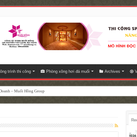
ông trình thi công
Phòng xông hơi đá muối
Archives
V
h Doanh – Muối Hồng Group
Re