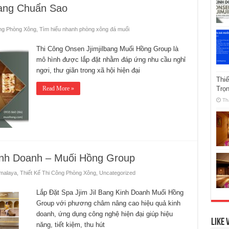
Bang Chuẩn Sao
ông Phòng Xông
,
Tìm hiểu nhanh phòng xông đá muối
Thi Công Onsen Jjimjilbang Muối Hồng Group là
mô hình được lắp đặt nhằm đáp ứng nhu cầu nghỉ
ngơi, thư giãn trong xã hội hiện đại
Thi
Read More »
Trọ
Th
Kinh Doanh – Muối Hồng Group
imalaya
,
Thiết Kế Thi Công Phòng Xông
,
Uncategorized
Lắp Đặt Spa Jjim Jil Bang Kinh Doanh Muối Hồng
Group với phương châm nâng cao hiệu quả kinh
doanh, ứng dụng công nghệ hiện đại giúp hiệu
Like 
năng, tiết kiệm, thu hút