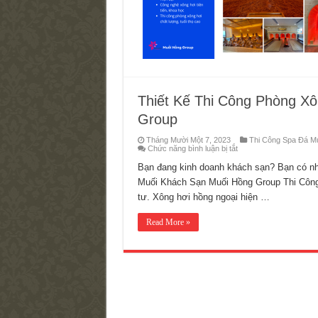
–
Muối
Hồng
Group
Thiết Kế Thi Công Phòng X
Group
Tháng Mười Một 7, 2023
Thi Công Spa Đá Mu
ở
Chức năng bình luận bị tắt
Thiết
Kế
Bạn đang kinh doanh khách sạn? Bạn có nh
Thi
Muối Khách Sạn Muối Hồng Group Thi Công 
Công
Phòng
tư. Xông hơi hồng ngoại hiện …
Xông
Hơi
Khách
Read More »
Sạn
Trọn
Gói
–
Muối
Hồng
Group