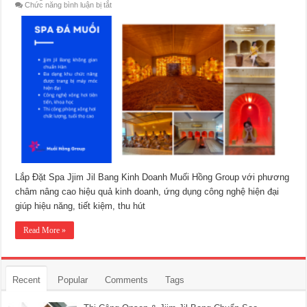
ở
Chức năng bình luận bị tắt
Lắp
Đặt
Spa
Jjim
Jil
Bang
Kinh
Doanh
–
Muối
Hồng
Group
Lắp Đặt Spa Jjim Jil Bang Kinh Doanh Muối Hồng Group với phương
châm nâng cao hiệu quả kinh doanh, ứng dụng công nghệ hiện đại
giúp hiệu năng, tiết kiệm, thu hút
Read More »
Recent
Popular
Comments
Tags