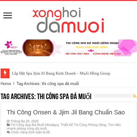
Lắp Đặt Spa Jjim Jil Bang Kinh Doanh – Muối Hồng Group
Home
/
Tag Archives: thi công spa đá muối
Tag Archives:
thi công spa đá muối
Thi Công Onsen & Jjim Jil Bang Chuẩn Sao
Tháng Ba 26, 2026
Thi Công Spa Đá Muối Himalaya
,
Thiết Kế Thi Công Phòng Xông
,
Tìm hiểu
nhanh phòng xông đá muối
ở
Chức năng bình luận bị tắt
Thi