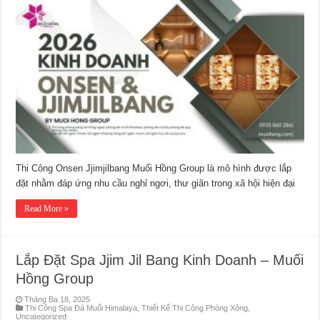
Công
Onsen
&
Jjim
Jil
Bang
Chuẩn
Sao
Thi Công Onsen Jjimjilbang Muối Hồng Group là mô hình được lắp
đặt nhằm đáp ứng nhu cầu nghỉ ngơi, thư giãn trong xã hội hiện đại
Read More »
Lắp Đặt Spa Jjim Jil Bang Kinh Doanh – Muối
Hồng Group
Tháng Ba 18, 2025
Thi Công Spa Đá Muối Himalaya
,
Thiết Kế Thi Công Phòng Xông
,
Uncategorized